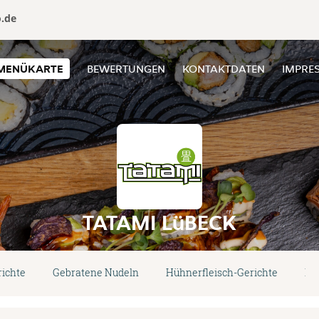
o.de
MENÜKARTE
BEWERTUNGEN
KONTAKTDATEN
IMPRE
TATAMI LüBECK
ichte
Gebratene Nudeln
Hühnerfleisch-Gerichte
En